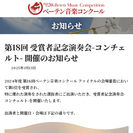
コ
ナ
ン
ビ
テ
ゲ
ン
ー
お知らせ
ツ
シ
へ
ョ
ス
ン
キ
に
第18回 受賞者記念演奏会-コンチェ
ッ
移
プ
動
ルト- 開催のお知らせ
2025年3月13日
2024年度 第18回ベーテン音楽コンクール ファイナルの会場審査におい
て第1位を受賞され、
特に優れた演奏をされた選抜者にご出演いただき、受賞者記念演奏会-
コンチェルト-を開催いたします。
出演者と開催日・会場は下記の通りです。