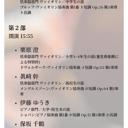
弦楽器部門 ヴァイオリン／中学生の部
ブルッフ:ヴァイオリン協奏曲 第1番 ト短調 Op.26 第3楽章
ト長調
第２部
開演 15:55
栗原 澄
弦楽器部門 ヴァイオリン／小学3･4年生の部(審査員推薦に
よる特別枠)
ドヴォルザーク:ヴァイオリン協奏曲 イ短調 Op.53 第1楽章
眞﨑 幹
弦楽器部門 ヴァイオリン／高校生の部
メンデルスゾーン:ヴァイオリン協奏曲 ホ短調 Op.64 第1楽
章
伊藤 ゆうき
ピアノ部門／大学･院生Ｂの部
ショパン:ピアノ協奏曲 第1番 ホ短調 Op.11 第3楽章 ホ長調
保坂 千鶴