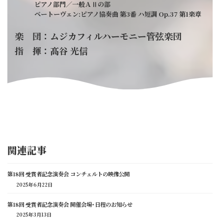
ピアノ部門／一般ＡⅡの部
ベートーヴェン:ピアノ協奏曲 第3番 ハ短調 Op.37 第1楽章
楽 団：ムジカフィルハーモニー管弦楽団
指 揮：髙谷 光信
関連記事
第18回 受賞者記念演奏会 コンチェルトの映像公開
2025年6月22日
第18回 受賞者記念演奏会 開催会場･日程のお知らせ
2025年3月13日