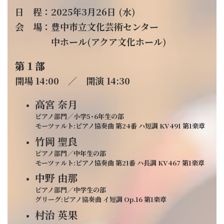
日 程：2025年3月26日 (水)
会 場：豊中市立文化芸術センター
中ホール(アクア文化ホール)
第１部
開場 14:00 ／ 開演 14:30
高宮 奈月
ピアノ部門／小学5･6年生の部
モーツァルト:ピアノ協奏曲 第24番 ハ短調 KV491 第1楽章
竹岡 聖良
ピアノ部門／中年生の部
モーツァルト:ピアノ協奏曲 第21番 ハ長調 KV467 第1楽章
中野 由那
ピアノ部門／中学生の部
グリーグ:ピアノ協奏曲 イ短調 Op.16 第1楽章
村治 英果