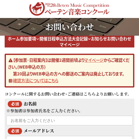
コ
ナ
ン
ビ
テ
ゲ
ン
ー
お問い合わせ
ツ
シ
へ
ョ
ス
ン
ホーム
参加要項
開催日程
申込方法
大会記録
お知らせ
お問い合わせ
キ
に
マイページ
ッ
移
プ
動
【参加票･日程案内】は開催2週間前頃より
マイページ
からご確認くだ
さい。(WEB申込の方)
第20回よりWEB申込の方への郵送のご案内は廃止しております。
確認方法についてはこちら
コンクールに関するお問い合わせ･ご連絡はこちらよりお願いします。
お名前
必須
※参加者は参加者氏名をご入力ください。
メールアドレス
必須