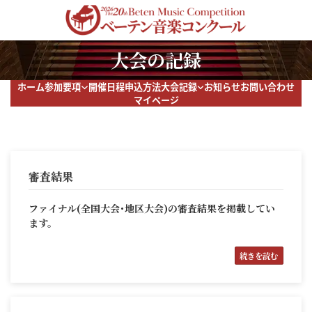
コ
ナ
ン
ビ
テ
ゲ
ン
ー
大会の記録
ツ
シ
へ
ョ
ス
ン
ホーム
参加要項
開催日程
申込方法
大会記録
お知らせ
お問い合わせ
キ
に
マイページ
ッ
移
プ
動
審査結果
ファイナル(全国大会･地区大会)の審査結果を掲載してい
ます。
続きを読む