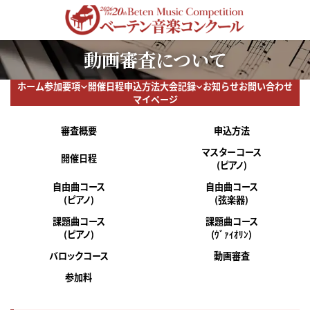
コ
ナ
ン
ビ
テ
ゲ
ン
ー
動画審査について
ツ
シ
へ
ョ
ス
ン
ホーム
参加要項
開催日程
申込方法
大会記録
お知らせ
お問い合わせ
キ
に
マイページ
ッ
移
プ
動
審査概要
申込方法
マスターコース
開催日程
(ピアノ)
自由曲コース
自由曲コース
(ピアノ)
(弦楽器)
課題曲コース
課題曲コース
(ピアノ)
(ｳﾞｧｲｵﾘﾝ)
バロックコース
動画審査
参加料