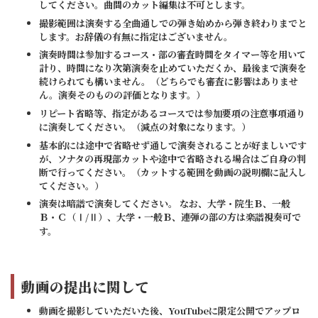
してください。曲間のカット編集は不可とします。
撮影範囲は演奏する全曲通しでの弾き始めから弾き終わりまでと
します。お辞儀の有無に指定はございません。
演奏時間は参加するコース・部の審査時間をタイマー等を用いて
計り、時間になり次第演奏を止めていただくか、最後まで演奏を
続けられても構いません。（どちらでも審査に影響はありませ
ん。演奏そのものの評価となります。）
リピート省略等、指定があるコースでは参加要項の注意事項通り
に演奏してください。（減点の対象になります。）
基本的には途中で省略せず通しで演奏されることが好ましいです
が、ソナタの再現部カットや途中で省略される場合はご自身の判
断で行ってください。（カットする範囲を動画の説明欄に記入し
てください。）
演奏は暗譜で演奏してください。 なお、大学・院生Ｂ、一般
Ｂ・Ｃ（Ⅰ/Ⅱ）、大学・一般Ｂ、連弾の部の方は楽譜視奏可で
す。
動画の提出に関して
動画を撮影していただいた後、YouTubeに限定公開でアップロ