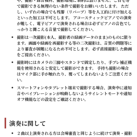
や、撮影・録音機材、撮影環境に 制約は設けません。ご自宅等
で撮影できる無理のない条件で撮影をお願いいたします。 ただ
し、いずれの場合でも残響（リバーブ）等を人工的に付け加える
といった加工は不可とします。 アコースティックピアノでの演奏
が難しく、電子ピアノで演奏される場合は必ずピアノの音色でし
っかりと聞こえる音量で撮影してください。
撮影は一次撮影(本人、撮影者の録画データのまま)のものに限り
ます。画面や録画を再撮影する等の二次撮影は、音質の問題等に
より審査が困難になるため不可とします。必ず直接撮影した動画
をご提出ください。
撮影時にはカメラの三脚やスタンドで固定したり、手ブレ補正機
能を使用されると安定して撮影ができます。 手持ち撮影の場合
はマイク部に手が触れたり、覆ってしまわないようご注意くださ
い。
スマートフォンやタブレット端末で撮影する場合、演奏中に通知
音やバイブレーションが鳴動しないようサイレントモードや通知
オフ機能などの設定をご確認ください。
演奏に関して
２曲以上演奏される方は会場審査と同じように続けて演奏・撮影