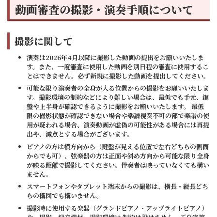
動画審査の撮影・演奏手順について
撮影に関して
演奏は2026年4月以降に撮影した動画の提出をお願いいたしま
す。また、一度審査に使用した動画を別日程の審査に使用するこ
とはできません。必ず新規に撮影した動画を提出してください。
可能な限り演奏者の全身が入る位置からの撮影をお願いいたしま
す。撮影環境の制約などにより難しい場合は、最低でも手元、鍵
盤や上半身が確認できるように撮影をお願いいたします。 最低
限の撮影状態が確認できない場合や楽譜視奏不可の部で楽譜の使
用が疑われる場合、演奏動画が虚偽の可能性がある場合には再提
出や、減点とする場合がございます。
ピアノの方は横方向から（鍵盤が見える位置で左右どちらの側面
からでも可）、弦楽器の方は正面や斜め方向から可能な限り全身
が映る距離で撮影してください。伴奏者は映っていなくても構い
ません。
スマートフォンやタブレット端末からの撮影は、横長・縦長どち
らの構図でも構いません。
撮影時に使用する楽器（グランドピアノ・アップライトピアノ）