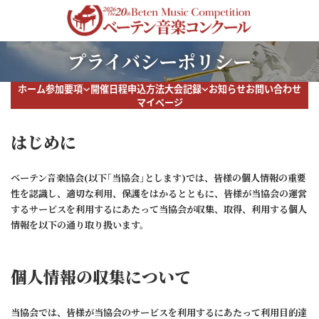
コ
ナ
ン
ビ
テ
ゲ
ン
ー
プライバシーポリシー
ツ
シ
へ
ョ
ス
ン
ホーム
参加要項
開催日程
申込方法
大会記録
お知らせ
お問い合わせ
キ
に
マイページ
ッ
移
プ
動
はじめに
ベーテン音楽協会(以下｢当協会｣とします)では、皆様の個人情報の重要
性を認識し、適切な利用、保護をはかるとともに、皆様が当協会の運営
するサービスを利用するにあたって当協会が収集、取得、利用する個人
情報を以下の通り取り扱います。
個人情報の収集について
当協会では、皆様が当協会のサービスを利用するにあたって利用目的達