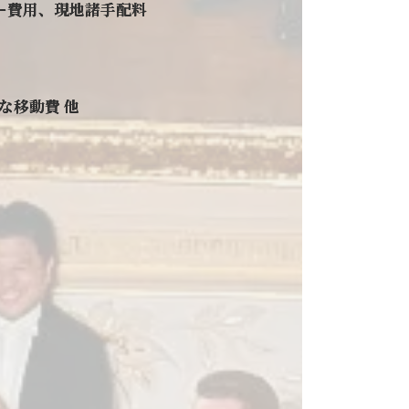
ー費用、現地諸手配料
な移動費 他