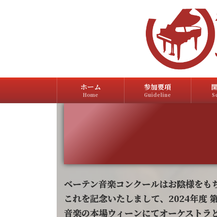
コ
ナ
ン
ビ
テ
ゲ
ン
ー
ツ
シ
へ
ョ
ス
ン
キ
に
ッ
移
ホーム
参加要項
Home
Guideline
S
プ
動
ベーテン音楽コンクールはお陰様をも
これを記念いたしまして、2024年度
音楽の本場ウィーンにてオーケストラ