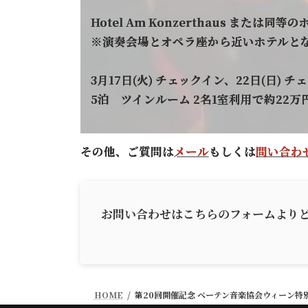
Hotel Am Konzerthaus または同等
※演奏会場とオペラ座から近いホテルと
3月17日(火) チェックイン、22日(日) 
5泊 ツインルーム 2名1室利用で約22
その他、ご質問は
メール
もしくは
問い合わ
お問い合わせはこちらのフォームより
HOME
第20回開催記念 ベーテン音楽協会ウィーン特