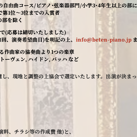
以前の自由曲コース/ピアノ･弦楽器部門/小学3･4年生以上の部
で第1位～3位までの入賞者
の部を除く
金)まで(応募は締切いたしました)
加回、演奏希望曲目)を明記の上、
info@beten-piano.jp
ま
る作曲家の協奏曲より1つの楽章
ートーヴェン, ハイドン, バッハ など
慮し、現地と調整の上協会で選定いたします。出演が決まっ
演料、チラシ等の作成費 他)と、