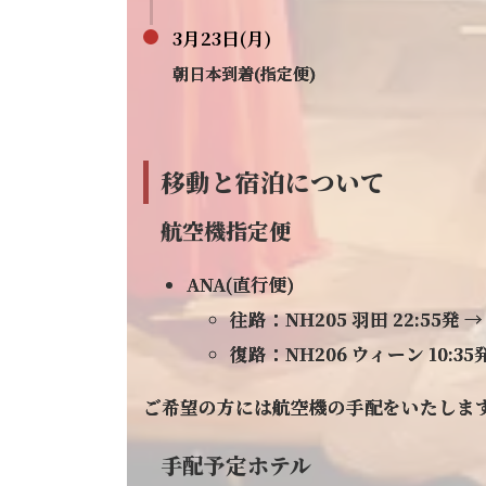
3月23日(月)
朝日本到着(指定便)
移動と宿泊について
航空機指定便
ANA(直行便)
往路：NH205 羽田 22:55発 →
復路：NH206 ウィーン 10:35発
ご希望の方には航空機の手配をいたしま
手配予定ホテル