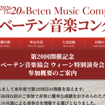
開催日程
申込方法
大会記録
お知ら
chedule
How to apply
Records
Informat
第20回開催記念
ベーテン音楽協会 ウィーン特別演奏会
参加概要のご案内
ちまして来年度で第20回目の開催を迎えます。
 第18回以前のご参加で非常に優秀な成績をおさめられた
との共演による演奏会を開催する運びとなりました。