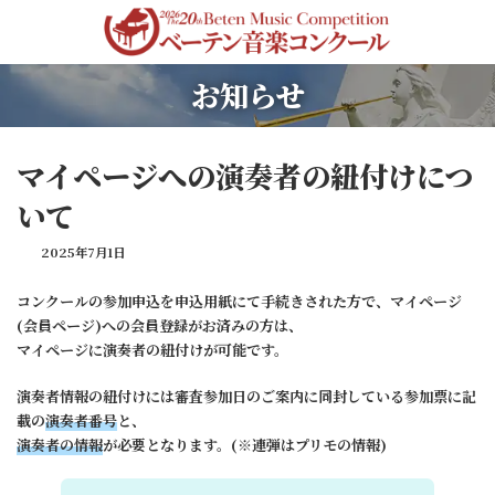
コ
ナ
ン
ビ
テ
ゲ
ン
ー
お知らせ
ツ
シ
へ
ョ
ス
ン
キ
に
マイページへの演奏者の紐付けにつ
ッ
移
プ
動
いて
2025年7月1日
コンクールの参加申込を申込用紙にて手続きされた方で、マイページ
(会員ページ)への会員登録がお済みの方は、
マイページに演奏者の紐付けが可能です。
演奏者情報の紐付けには審査参加日のご案内に同封している参加票に記
載の
演奏者番号
と、
演奏者の情報
が必要となります。(※連弾はプリモの情報)