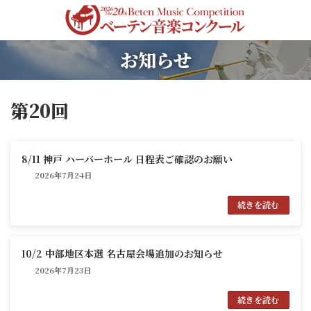
コ
ナ
ン
ビ
テ
ゲ
ン
ー
お知らせ
ツ
シ
へ
ョ
ス
ン
キ
に
第20回
ッ
移
プ
動
8/11 神戸 ハーバーホール 日程表ご確認のお願い
2026年7月24日
続きを読む
10/2 中部地区本選 名古屋会場追加のお知らせ
2026年7月23日
続きを読む