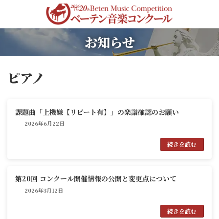
コ
ナ
ン
ビ
テ
ゲ
ン
ー
お知らせ
ツ
シ
へ
ョ
ス
ン
キ
に
ピアノ
ッ
移
プ
動
課題曲「上機嫌【リピート有】」の楽譜確認のお願い
2026年6月22日
続きを読む
第20回 コンクール開催情報の公開と変更点について
2026年3月12日
続きを読む