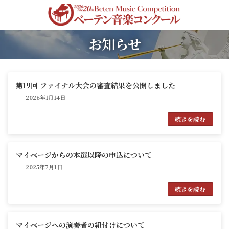
コ
ナ
ン
ビ
テ
ゲ
ン
ー
お知らせ
ツ
シ
へ
ョ
ス
ン
キ
に
ッ
移
第19回 ファイナル大会の審査結果を公開しました
プ
動
2026年1月14日
続きを読む
マイページからの本選以降の申込について
2025年7月1日
続きを読む
マイページへの演奏者の紐付けについて