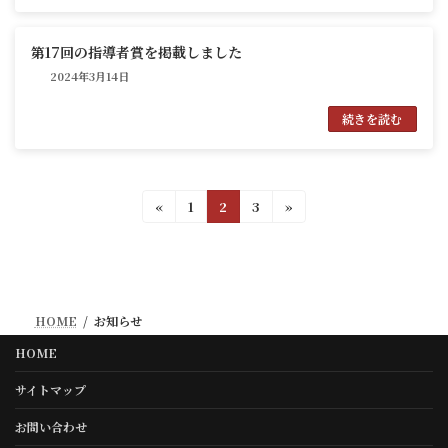
第17回の指導者賞を掲載しました
2024年3月14日
続きを読む
投
固
固
固
«
1
2
3
»
定
定
定
稿
ペ
ペ
ペ
の
ー
ー
ー
ジ
ジ
ジ
ペ
HOME
お知らせ
ー
HOME
ジ
送
サイトマップ
り
お問い合わせ